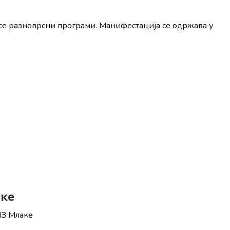
 се разноврсни програми. Манифестација се одржава у
уке
МЗ Млаке