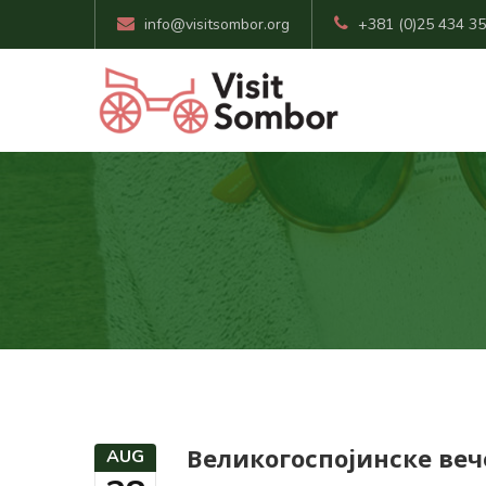
info@visitsombor.org
+381 (0)25 434 3
Великогоспојинске ве
AUG