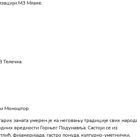
изацији МЗ Млаке.
и
 Телечка.
ки Моноштор
тарих заната умерен је ка неговању традиције свих народ
дних вредности Горњег Подунавља. Састоји се из
лић, фијакеријада, гастро понуда, културно-уметнички,