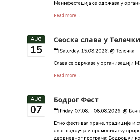
Манифестација се одржава у орган
Read more ...
Сеоска слава у Телечк
AUG
15
Saturday, 15.08.2026.
@
Телечка
Слава се одржава у организацији МЗ
Read more ...
Бодрог Фест
AUG
07
Friday, 07.08. - 08.08.2026.
@
Бач
Етно фестивал хране, традиције и с
овог подручја и промовисању приро
дводневног програма: Бодрошки кот