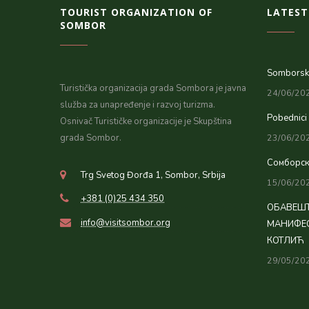
TOURIST ORGANIZATION OF
LATEST
SOMBOR
Somborsko
Turistička organizacija grada Sombora je javna
24/06/20
služba za unapređenje i razvoj turizma.
Pobednici
Osnivač Turističke organizacije je Skupština
grada Sombor.
23/06/20
Сомборск
Trg Svetog Đorđa 1, Sombor, Srbija
15/06/20
+381 (0)25 434 350
ОБАВЕШТ
info@visitsombor.org
МАНИФЕС
КОТЛИЋ
29/05/20