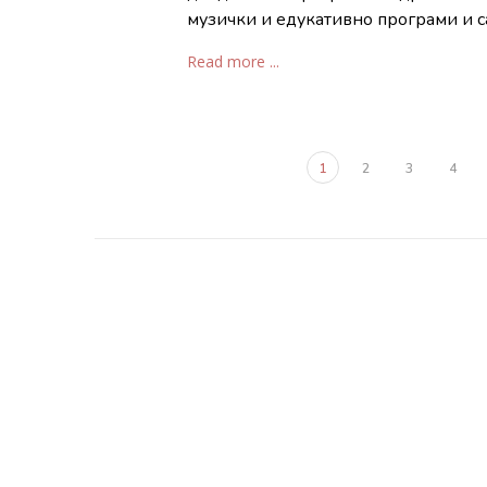
музички и едукативно програми и с
Read more ...
1
2
3
4