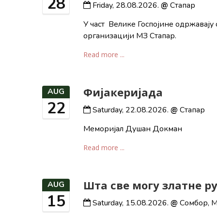
28
Friday, 28.08.2026.
@
Стапар
У част Велике Госпојине одржавају
организацији МЗ Стапар.
Read more ...
Фијакеријада
AUG
22
Saturday, 22.08.2026.
@
Стапар
Меморијал Душан Докман
Read more ...
Шта све могу златне р
AUG
15
Saturday, 15.08.2026.
@
Сомбор, 