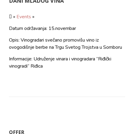
DANI MLADOG VINA
»
Events
»
Datum održavanja: 15.novembar
Opis: Vinogradari svečano promovišu vino iz
ovogodišnje berbe na Trgu Svetog Trojstva u Somboru
Informacije: Udruženje vinara i vinogradara ’’Riđički
vinogradi’’ Riđica
OFFER