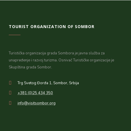
TOURIST ORGANIZATION OF SOMBOR
Turistička organizacija grada Sombora je javna služba za
unapređenje i razvoj turizma. Osnivač Turističke organizacije je
Skupština grada Sombor.
Trg Svetog Đorđa 1, Sombor, Srbija
+381 (0)25 434 350
info@visitsombor.org