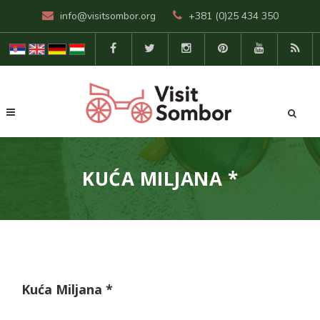
info@visitsombor.org
+381 (0)25 434 350
KUĆA MILJANA *
Kuća Miljana *