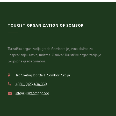
TOURIST ORGANIZATION OF SOMBOR
Turistička organizacija grada Sombora je javna služba za
unapređenje i razvoj turizma. Osnivač Turističke organizacije je
Skupština grada Sombor.
Trg Svetog Đorđa 1, Sombor, Srbija
+381 (0)25 434 350
info@visitsombor.org