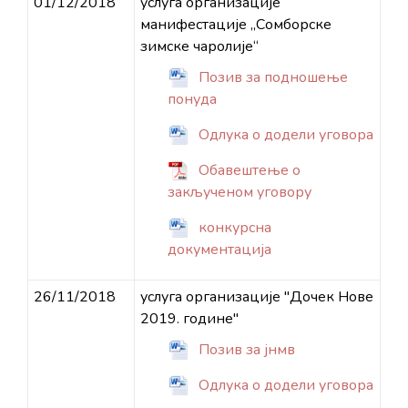
01/12/2018
услуга организације
манифестације „Сомборске
зимске чаролије“
Позив за подношење
понуда
Одлука о додели уговора
Обавештење о
закљученом уговору
конкурсна
документација
26/11/2018
услуга организације "Дочек Нове
2019. године"
Позив за јнмв
Одлука о додели уговора