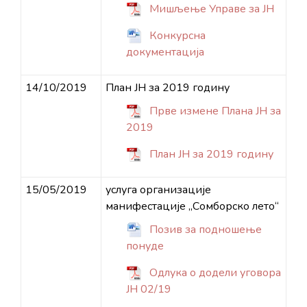
Мишљење Управе за ЈН
Конкурсна
документација
14/10/2019
План ЈН за 2019 годину
Прве измене Плана ЈН за
2019
План ЈН за 2019 годину
15/05/2019
услуга организације
манифестације „Сомборско лето“
Позив за подношење
понуде
Одлука о додели уговора
ЈН 02/19