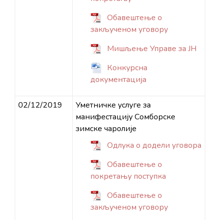
Обавештење о
закљученом уговору
Мишљење Управе за ЈН
Конкурсна
документација
02/12/2019
Уметничке услуге за
манифестацију Сомборске
зимске чаролије
Одлука о додели уговора
Обавештење о
покретању поступка
Обавештење о
закљученом уговору