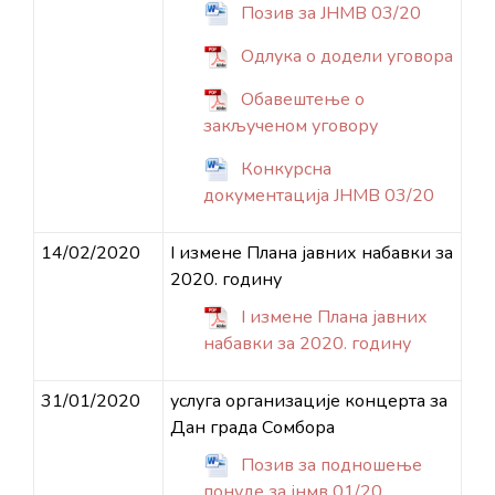
Позив за ЈНМВ 03/20
Одлука о додели уговора
Обавештење о
закљученом уговору
Конкурсна
документација ЈНМВ 03/20
14/02/2020
I измене Плана јавних набавки за
2020. годину
I измене Плана јавних
набавки за 2020. годину
31/01/2020
услуга организације концерта за
Дан града Сомбора
Позив за подношење
понуде за јнмв 01/20