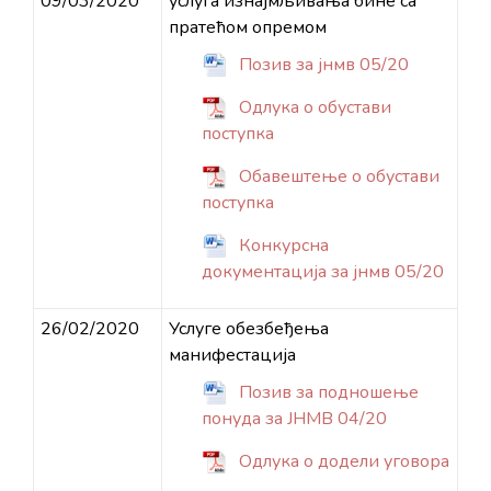
09/03/2020
услуга изнајмљивања бине са
пратећом опремом
Позив за јнмв 05/20
Одлука о обустави
поступка
Обавештење о обустави
поступка
Конкурсна
документација за јнмв 05/20
26/02/2020
Услуге обезбеђења
манифестација
Позив за подношење
понуда за ЈНМВ 04/20
Одлука о додели уговора