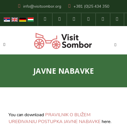
info@visitsombor.org
+381 (0)25 434 350
JAVNE NABAVKE
You can download
PRAVILNIK O BLIŽEM
UREĐIVANJU POSTUPKA JAVNE NABAVKE
here.