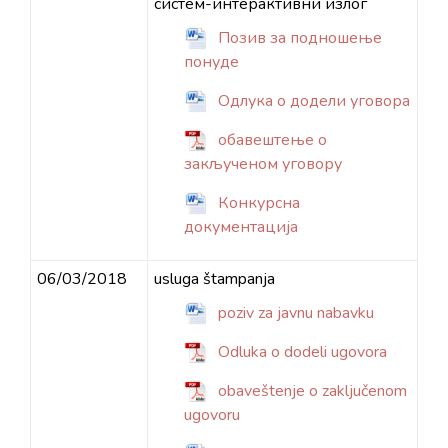
систем-интерактивни излог
Позив за подношење
понуде
Одлука о додели уговора
обавештење о
закљученом уговору
Конкурсна
документација
06/03/2018
usluga štampanja
poziv za javnu nabavku
Odluka o dodeli ugovora
obaveštenje o zaključenom
ugovoru