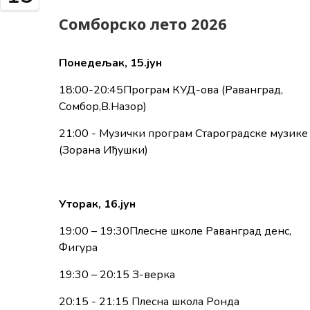
Сомборско лето 2026
Понедељак, 1
5
.јун
18:00-20:45Програм КУД-ова (Раванград,
Сомбор,В.Назор)
21:00 - Музички програм Староградске музике
(Зорана Иђушки)
Уторак, 1
6
.јун
19:00 – 19:30Плесне школе Раванград денс,
Фигура
19:30 – 20:15 З-верка
20:15 - 21:15 Плесна школа Ронда