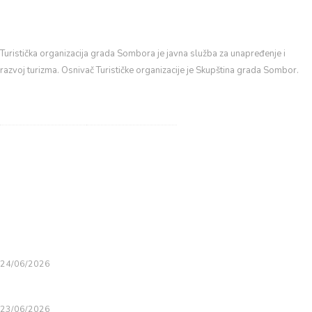
Turistička organizacija grada Sombora je javna služba za unapređenje i
razvoj turizma. Osnivač Turističke organizacije je Skupština grada Sombor.
Trg Svetog Đorđa 1, Sombor, Srbija
+381 (0)25 434 350
info@visitsombor.org
LATEST NEWS
Somborsko leto 2026.
24/06/2026
Pobednici 29.Somborskog kotlća
23/06/2026