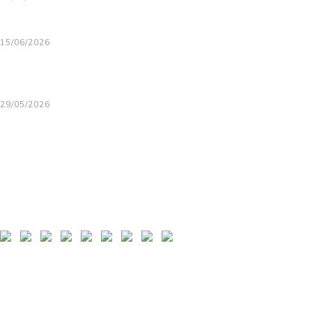
Сомборско лето 2026
15/06/2026
ОБАВЕШТЕЊЕ ЗА УЧЕСНИКЕ МАНИФЕСТАЦИЈЕ XXIX СОМБОРСКИ
КОТЛИЋ
29/05/2026
MOST RECENT PHOTOS
SUBSCRIBE TO NEWSLETTER