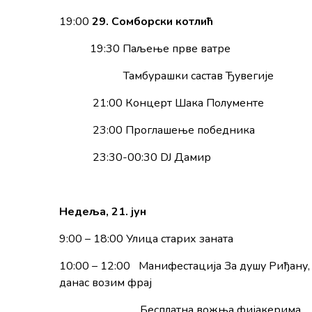
19:00
29. Сомборски котлић
19:30 Паљење прве ватре
Тамбурашки састав Ђувегије
21:00 Концерт Шака Полументе
23:00 Проглашење победника
23:30-00:30 DJ Дамир
Недеља, 21. јун
9:00 – 18:00 Улица старих заната
10:00 – 12:00 Манифестација За душу Риђану,
данас возим фрај
Бесплатна вожња фијакерима