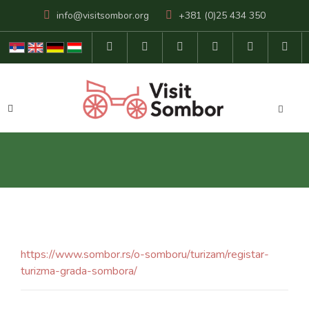
info@visitsombor.org
+381 (0)25 434 350
https://www.sombor.rs/o-somboru/turizam/registar-
turizma-grada-sombora/