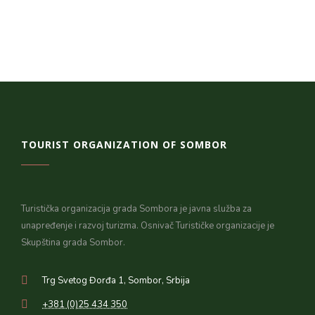
TOURIST ORGANIZATION OF SOMBOR
Turistička organizacija grada Sombora je javna služba za
unapređenje i razvoj turizma. Osnivač Turističke organizacije je
Skupština grada Sombor.
Trg Svetog Đorđa 1, Sombor, Srbija
+381 (0)25 434 350