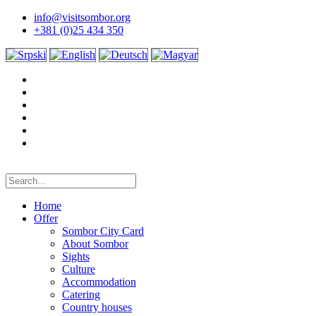
info@visitsombor.org
+381 (0)25 434 350
Home
Offer
Sombor City Card
About Sombor
Sights
Culture
Accommodation
Catering
Country houses