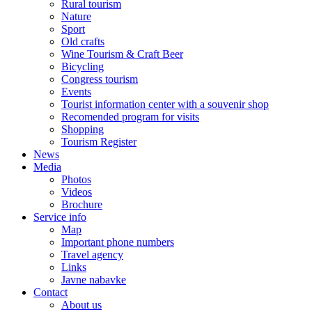
Rural tourism
Nature
Sport
Old crafts
Wine Tourism & Craft Beer
Bicycling
Congress tourism
Events
Tourist information center with a souvenir shop
Recomended program for visits
Shopping
Tourism Register
News
Media
Photos
Videos
Brochure
Service info
Map
Important phone numbers
Travel agency
Links
Javne nabavke
Contact
About us