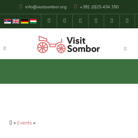
info@visitsombor.org
+381 (0)25 434 350
»
Events
»