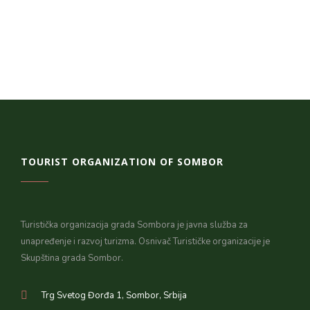
TOURIST ORGANIZATION OF SOMBOR
Turistička organizacija grada Sombora je javna služba za
unapređenje i razvoj turizma. Osnivač Turističke organizacije je
Skupština grada Sombor.
Trg Svetog Đorđa 1, Sombor, Srbija