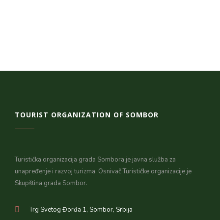
TOURIST ORGANIZATION OF SOMBOR
Turistička organizacija grada Sombora je javna služba za
unapređenje i razvoj turizma. Osnivač Turističke organizacije je
Skupština grada Sombor.
Trg Svetog Đorđa 1, Sombor, Srbija