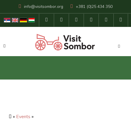
info@visitsombor.org
+381 (0)25 434 350
»
Events
»