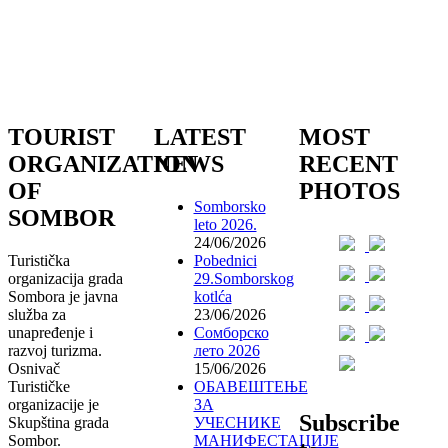
TOURIST
LATEST
MOST
ORGANIZATION
NEWS
RECENT
OF
PHOTOS
Somborsko
SOMBOR
leto 2026.
24/06/2026
Turistička
Pobednici
organizacija grada
29.Somborskog
Sombora je javna
kotlća
služba za
23/06/2026
unapređenje i
Сомборско
razvoj turizma.
лето 2026
Osnivač
15/06/2026
Turističke
ОБАВЕШТЕЊЕ
organizacije je
ЗА
Subscribe
Skupština grada
УЧЕСНИКЕ
Sombor.
МАНИФЕСТАЦИЈЕ