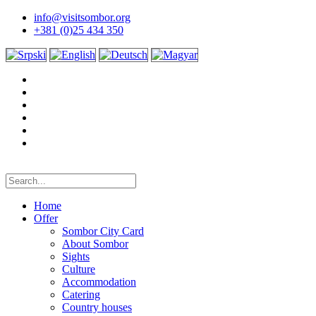
info@visitsombor.org
+381 (0)25 434 350
Home
Offer
Sombor City Card
About Sombor
Sights
Culture
Accommodation
Catering
Country houses