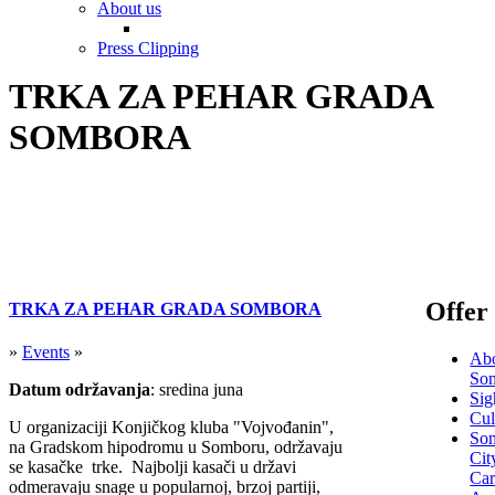
About us
Press Clipping
TRKA ZA PEHAR GRADA
SOMBORA
Offer
TRKA ZA PEHAR GRADA SOMBORA
»
Events
»
Ab
So
Datum održavanja
: sredina juna
Sig
Cul
U organizaciji Konjičkog kluba "Vojvođanin",
So
na Gradskom hipodromu u Somboru, održavaju
Cit
se kasačke trke. Najbolji kasači u državi
Ca
odmeravaju snage u popularnoj, brzoj partiji,