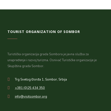
TOURIST ORGANIZATION OF SOMBOR
Turistička organizacija grada Sombora je javna služba za
unapređenje i razvoj turizma. Osnivač Turističke organizacije je
Skupština grada Sombor.
Trg Svetog Đorđa 1, Sombor, Srbija
+381 (0)25 434 350
info@visitsombor.org