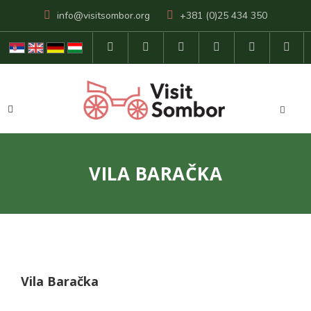
info@visitsombor.org
+381 (0)25 434 350
VILA BARAČKA
Vila Baračka