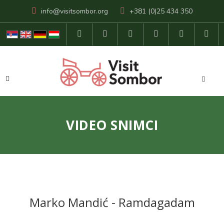
info@visitsombor.org
+381 (0)25 434 350
VIDEO SNIMCI
Marko Mandić - Ramdagadam