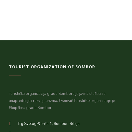
TOURIST ORGANIZATION OF SOMBOR
Turistička organizacija grada Sombora je javna služba za
unapređenje i razvoj turizma. Osnivač Turističke organizacije je
Skupština grada Sombor.
Trg Svetog Đorđa 1, Sombor, Srbija