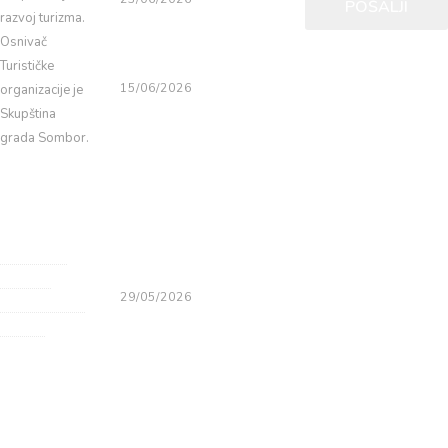
POŠALJI
razvoj turizma.
Сомборско
Osnivač
лето 2026
Turističke
15/06/2026
organizacije je
Skupština
ОБАВЕШТЕЊ
grada Sombor.
Е ЗА
Trg Svetog
УЧЕСНИКЕ
Đorđa 1,
МАНИФЕСТА
Sombor, Srbija
ЦИЈЕ XXIX
СОМБОРСКИ
+381 (0)25
КОТЛИЋ
434 350
29/05/2026
info@visitsom
bor.org