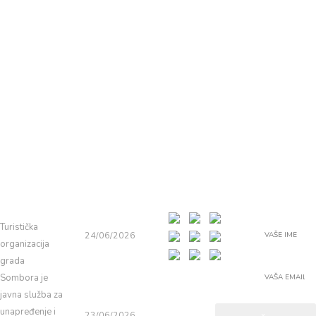
TOURIST
LATEST
MOST
SUBSCRIBE
ORGANIZA
NEWS
RECENT
TO
TION OF
PHOTOS
NEWSLETT
SOMBOR
ER
Somborsko
leto 2026.
Turistička
24/06/2026
organizacija
grada
Pobednici
Sombora je
29.Somborsko
javna služba za
g kotlća
unapređenje i
23/06/2026