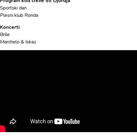
Program kod crkve Sv. Djordja
Sportski dan
Plesni klub Ronda
Koncerti
:
Brile
Marchelo & Iskaz