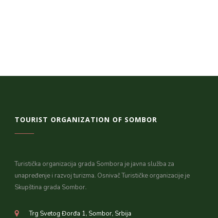
TOURIST ORGANIZATION OF SOMBOR
Turistička organizacija grada Sombora je javna služba za
unapređenje i razvoj turizma. Osnivač Turističke organizacije je
Skupština grada Sombor.
Trg Svetog Đorđa 1, Sombor, Srbija