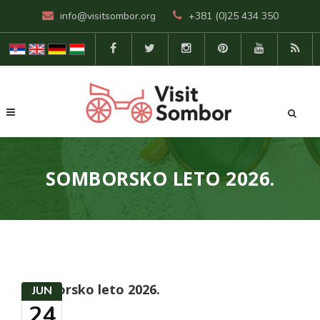
info@visitsombor.org
+381 (0)25 434 350
SOMBORSKO LETO 2026.
Somborsko leto 2026.
JUN
24