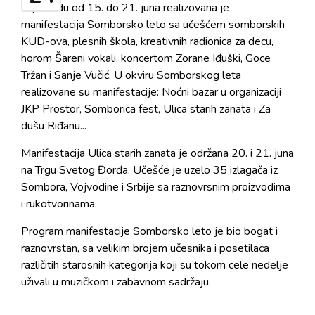
U periodu od 15. do 21. juna realizovana je
manifestacija Somborsko leto sa učešćem somborskih
KUD-ova, plesnih škola, kreativnih radionica za decu,
horom Šareni vokali, koncertom Zorane Iđuški, Goce
Tržan i Sanje Vučić. U okviru Somborskog leta
realizovane su manifestacije: Noćni bazar u organizaciji
JKP Prostor, Somborica fest, Ulica starih zanata i Za
dušu Riđanu...
Manifestacija Ulica starih zanata je održana 20. i 21. juna
na Trgu Svetog Đorđa. Učešće je uzelo 35 izlagača iz
Sombora, Vojvodine i Srbije sa raznovrsnim proizvodima
i rukotvorinama.
Program manifestacije Somborsko leto je bio bogat i
raznovrstan, sa velikim brojem učesnika i posetilaca
različitih starosnih kategorija koji su tokom cele nedelje
uživali u muzičkom i zabavnom sadržaju.