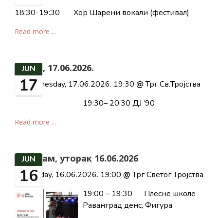
18:30-19:30 Хор Шарени вокали (фестивал)
Read more ...
Среда, 17.06.2026.
JUN
17
Wednesday, 17.06.2026. 19:30
@
Трг Св.Тројства
19:30– 20:30 ДЈ ‘90
Read more ...
Програм, уторак 16.06.2026
JUN
16
Tuesday, 16.06.2026. 19:00
@
Трг Светог Тројства
19:00 – 19:30 Плесне школе
Раванград денс, Фигура