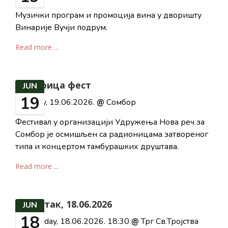
Музички програм и промоција вина у дворишту
Винарије Вучји подрум.
Read more ...
Сомбрица фест
JUN
19
Friday, 19.06.2026.
@
Сомбор
Фестивал у организацији Удружења Нова реч за
Сомбор је осмишљен са радионицама затвореног
типа и концертом тамбурашких друштава.
Read more ...
Четвртак, 18.06.2026
JUN
18
Thursday, 18.06.2026. 18:30
@
Трг Св.Тројства