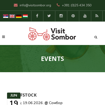
info@visitsombor.org
+381 (0)25 434 350
EVENTS
WOOLFSTOCK
JUN
19
Friday, 19.06.2026.
@
Сомбор