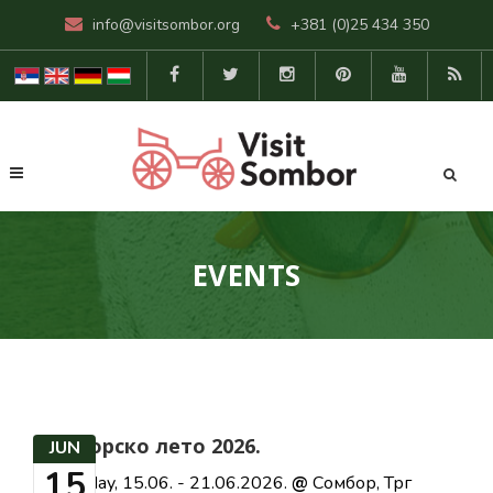
info@visitsombor.org
+381 (0)25 434 350
EVENTS
Сомборско лето 2026.
JUN
15
Monday, 15.06. - 21.06.2026.
@
Сомбор, Трг