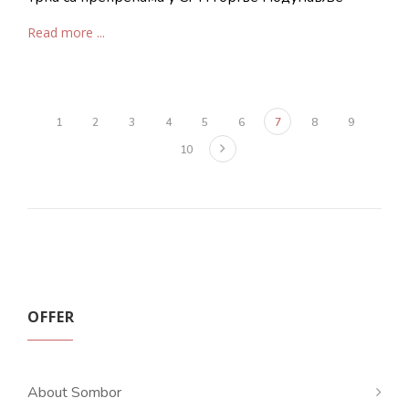
Read more ...
1
2
3
4
5
6
7
8
9
10
OFFER
About Sombor