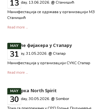
13
Saturday, 13.06.2026.
@
Станишић
Манифестација се одржава у организацији МЗ
Станишић
Read more ...
Дефиле фијакера у Стапару
MAY
31
Sunday, 31.05.2026.
@
Стапар
Манифестација у организацији СУКС Стапар
Read more ...
ОЦР трка North Spirit
MAY
30
Saturday, 30.05.2026.
@
Sombor
Трка са препрекама у СРП Горње Подунавље