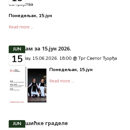
Св.Тројства
Понедељак, 1
5
.јун
Read more ...
Програм за 15.јун 2026.
JUN
15
Monday, 15.06.2026. 18:00
@
Трг Светог Ђорђа
Понедељак, 1
5
.јун
Read more ...
Станишићке граделе
JUN